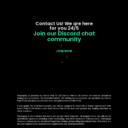
Contact Us! We are here
for you 24/5
Join our Discord chat
community
JOIN NOW
Tradexprop is provided by Forest Park FX LTD. Forest Park FX LTD offers fee-based simulated
trading assessments for Potential Traders. All funding assessments are provided by Forest
Park FX LTD, and all assessment fees are paid to Forest Park FX LTD.
If you qualify for a Funded Account, you will be required to enter into a Trader Agreement with
Forest Park FX LTD. Please note that Forest Park FX LTD does not provide any trading education or
other services.
Tradexprop is not a broker and does not accept client deposits. All program fees are utilized for
operational expenses, including staff, technology, and other business-related costs. Tradexprop
focuses exclusively on simulated Proprietary Trading and providing Educational Tools. Therefore, we
are not required to be authorized or regulated by any financial authority.