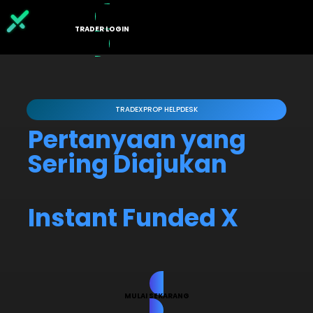
TRADER LOGIN
PROGRAM X
TENTANG KAMI
TRADEXPROP HELPDESK
Pertanyaan yang
Sering Diajukan
Instant Funded X
MULAI SEKARANG