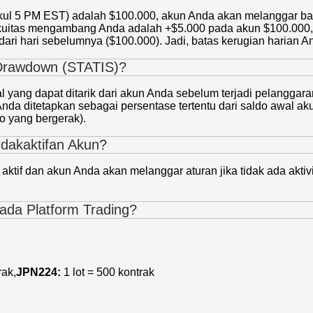
ukul 5 PM EST) adalah $100.000, akun Anda akan melanggar bat
ekuitas mengambang Anda adalah +$5.000 pada akun $100.000, b
ari hari sebelumnya ($100.000). Jadi, batas kerugian harian A
Drawdown (STATIS)?
ng dapat ditarik dari akun Anda sebelum terjadi pelanggaran
tetapkan sebagai persentase tertentu dari saldo awal akun. P
o yang bergerak).
dakaktifan Akun?
tif dan akun Anda akan melanggar aturan jika tidak ada aktiv
ada Platform Trading?
rak,
JPN224:
1 lot = 500 kontrak