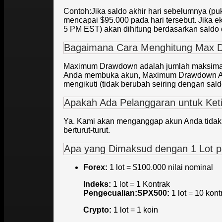
Contoh:Jika saldo akhir hari sebelumnya (p
mencapai $95.000 pada hari tersebut. Jika 
5 PM EST) akan dihitung berdasarkan saldo d
Bagaimana Cara Menghitung Max 
Maximum Drawdown adalah jumlah maksimal ya
Anda membuka akun, Maximum Drawdown Anda di
mengikuti (tidak berubah seiring dengan sald
Apakah Ada Pelanggaran untuk Keti
Ya. Kami akan menganggap akun Anda tidak ak
berturut-turut.
Apa yang Dimaksud dengan 1 Lot p
Forex:
1 lot = $100.000 nilai nominal
Indeks:
1 lot = 1 Kontrak
Pengecualian:SPX500:
1 lot = 10 kont
Crypto
:
1 lot = 1 koin