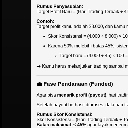
Rumus Penyesuaian:
Target Profit Baru = (Hari Trading Terbaik ÷ 4
Contoh:
Target profit kamu adalah $8.000, dan kamu 
Skor Konsistensi = (4.000 ÷ 8.000) × 1
Karena 50% melebihi batas 45%, sistem
Target baru = (4.000 ÷ 45) × 100 
➡️ Kamu harus melanjutkan trading sampai men
💼
Fase Pendanaan (Funded)
Agar bisa
menarik profit (payout)
, hari tra
Setelah payout berhasil diproses, data hari tra
Rumus Skor Konsistensi:
Skor Konsistensi = (Hari Trading Terbaik ÷ Tot
Batas maksimal: ≤ 45%
agar layak menerim