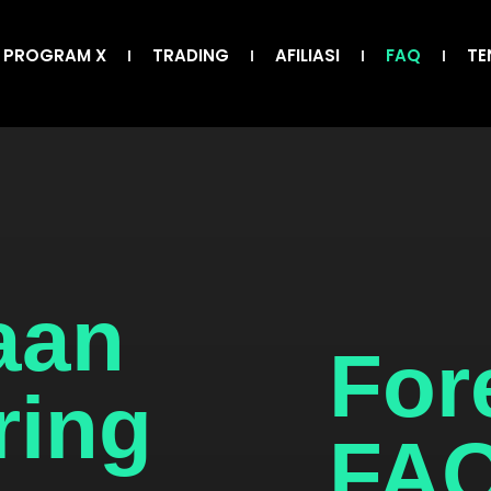
PROGRAM X
TRADING
AFILIASI
FAQ
TE
aan
For
ring
FA