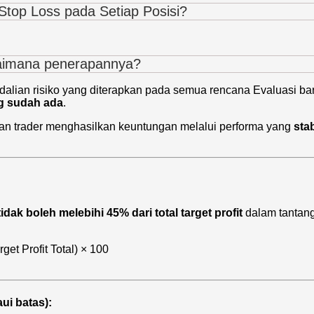
op Loss pada Setiap Posisi?
gaimana penerapannya?
alian risiko yang diterapkan pada semua rencana Evaluasi ba
g sudah ada
.
ikan trader menghasilkan keuntungan melalui performa yang
sta
tidak boleh melebihi 45% dari total target profit
dalam tantan
get Profit Total) × 100
ui batas):