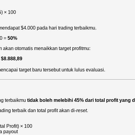
5) × 100
mendapat $4.000 pada hari trading terbaikmu.
00 =
50%
 akan otomatis menaikkan target profitmu:
=
$8.888,89
capai target baru tersebut untuk lulus evaluasi.
ding terbaikmu
tidak boleh melebihi 45% dari total profit yang d
ding terbaik dan total profit akan di-
reset
.
al Profit) × 100
a payout