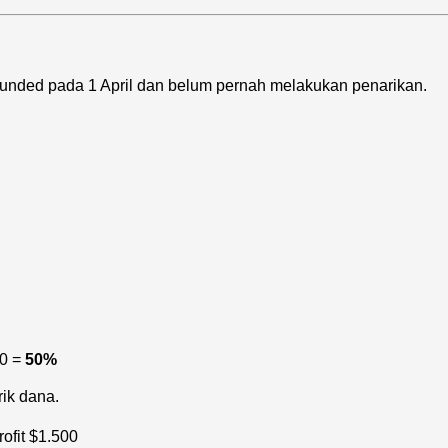
funded pada 1 April dan belum pernah melakukan penarikan.
00 =
50%
rik dana.
ofit $1.500