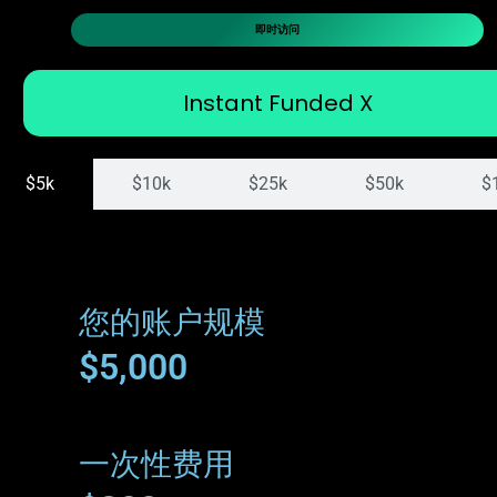
即时访问
Instant Funded X
$5k
$10k
$25k
$50k
$
您的账户规模
$5,000
一次性费用