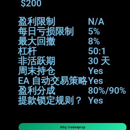
$200
盈利限制
N/A
每日亏损限制
5%
最大回撤
8%
杠杆
50:1
非活跃期
30 天
周末持仓
Yes
EA 自动交易策略
Yes
盈利分成
80%/90%
提款锁定规则？
Yes
Why Tradexprop