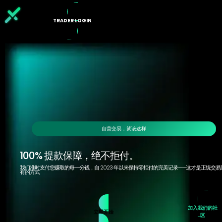
TRADER LOGIN
主页
X交易计划
合作伙伴
交易
常见问题
关于我们
简体中文
自营交易，就该这样
100% 提款保障，绝不拒付。
我们准时支付您赚取的每一分钱，自 2023 年以来保持零拒付的完美记录——这才是正统交易
有的方式
加入我们的社
立即开始
区