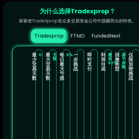
为什么选择Tradexprop？
探索使TradeXprop在众多交易资金公司中脱颖而出的特色。
Tradexprop
FTMO
FundedNext
最
最
每
一
即
利
回
仅
0
无
5%
最
基
限
高
于
少
大
日
步
时
润
撤
限
90%
余
交
交
最
挑
支
分
类
加
额
易
易
大
战
付
成
型
密
天
天
亏
挑
数
数
损
战