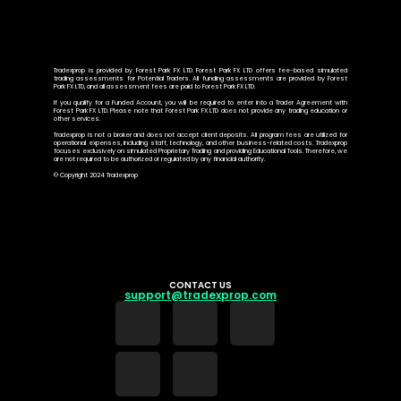
Tradexprop is provided by Forest Park FX LTD. Forest Park FX LTD offers fee-based simulated
trading assessments for Potential Traders. All funding assessments are provided by Forest
Park FX LTD, and all assessment fees are paid to Forest Park FX LTD.
If you qualify for a Funded Account, you will be required to enter into a Trader Agreement with
Forest Park FX LTD. Please note that Forest Park FX LTD does not provide any trading education or
other services.
Tradexprop is not a broker and does not accept client deposits. All program fees are utilized for
operational expenses, including staff, technology, and other business-related costs. Tradexprop
focuses exclusively on simulated Proprietary Trading and providing Educational Tools. Therefore, we
are not required to be authorized or regulated by any financial authority.
© Copyright 2024 Tradexprop
CONTACT US
support@tradexprop.com