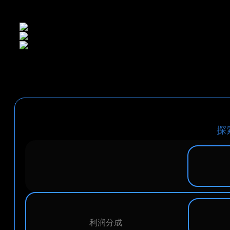
探
利润分成