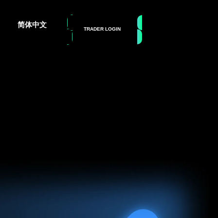
简体中文
TRADER LOGIN
GET FUNDED