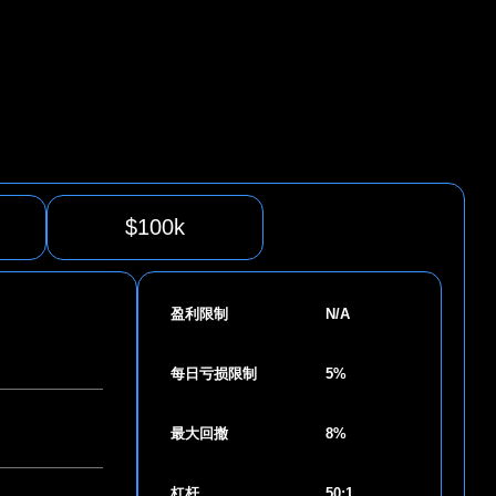
$100k
盈利限制
N/A
每日亏损限制
5%
最大回撤
8%
杠杆
50:1